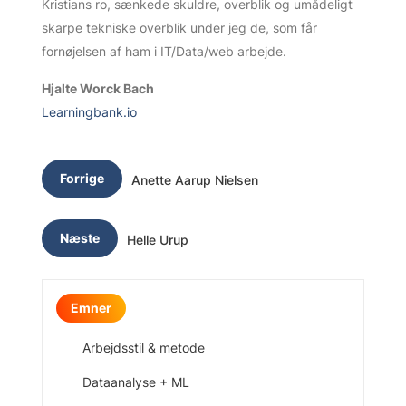
Kristians ro, sænkede skuldre, overblik og umådeligt
skarpe tekniske overblik under jeg de, som får
fornøjelsen af ham i IT/Data/web arbejde.
Hjalte Worck Bach
Learningbank.io
Forrige
Anette Aarup Nielsen
Næste
Helle Urup
Emner
Arbejdsstil & metode
Dataanalyse + ML