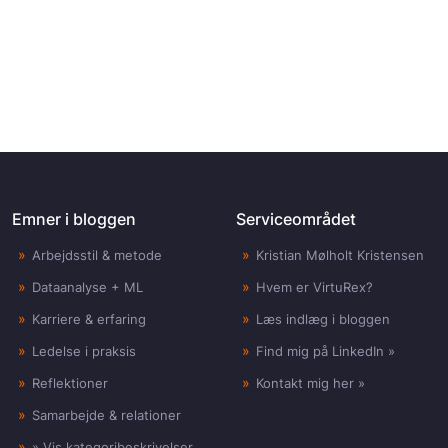
Emner i bloggen
Serviceområdet
Arbejdsstil & metode
Kristian Mølholt Kristensen
Dataanalyse + ML
Hvem er VirtuRex?
Karriere & erfaring
Læs indlæg i bloggen
Ledelse i praksis
Find mig på LinkedIn »
Reflektioner
Kontakt mig her »
Samarbejde & relationer
» Vis kategoribeskrivelser