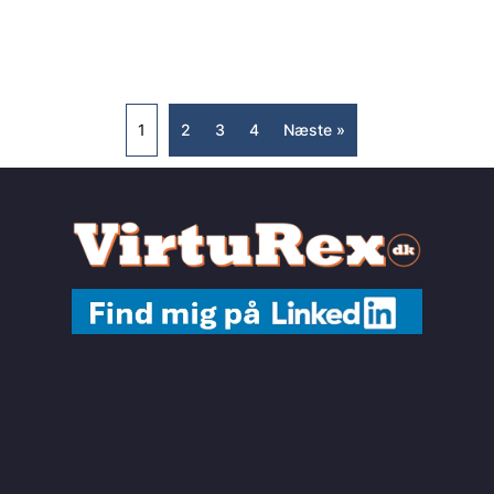
Machine Learning i praksis
1
2
3
4
Næste »