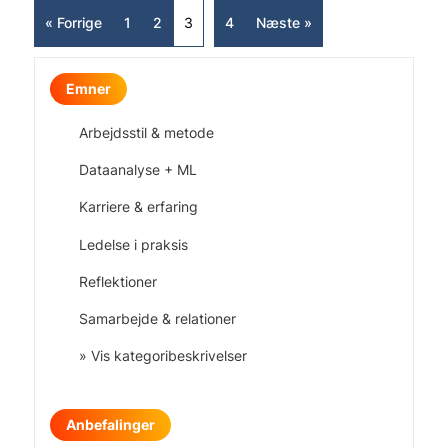
« Forrige
1
2
3
4
Næste »
Emner
Arbejdsstil & metode
Dataanalyse + ML
Karriere & erfaring
Ledelse i praksis
Reflektioner
Samarbejde & relationer
» Vis kategoribeskrivelser
Anbefalinger