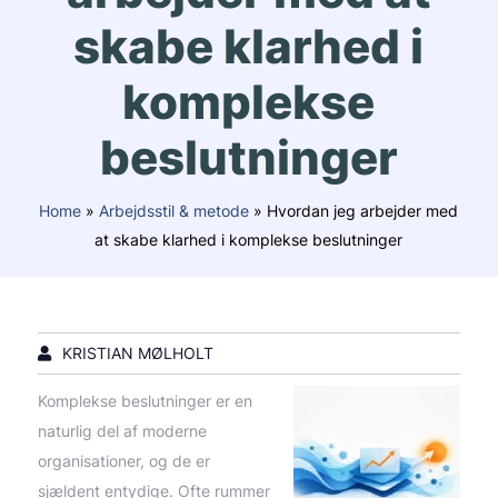
skabe klarhed i
komplekse
beslutninger
Home
»
Arbejdsstil & metode
»
Hvordan jeg arbejder med
at skabe klarhed i komplekse beslutninger
KRISTIAN MØLHOLT
Komplekse beslutninger er en
naturlig del af moderne
organisationer, og de er
sjældent entydige. Ofte rummer