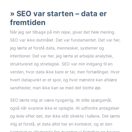
SEO var starten – data er
fremtiden
Når jeg ser tilbage på min rejse, giver det hele mening.
SEO var ikke slutmålet. Det var fundamentet. Det var her,
jeg lærte at forstå data, mennesker, systemer og
intentioner. Det var her, jeg lærte at arbejde analytisk,
struktureret og strategisk. SEO var min indgang til en
verden, hvor data ikke bare er tal, men fortællinger. Hvor
hvert datapunkt er et spor, og hvor mønstre kan afsløre
sandheder, man ikke kan se med det blotte øje.
SEO lærte mig at være nysgerrig. At stille spørgsmål,
også når svarene ikke er oplagte. At udfordre antagelser
og lede efter det, der ikke står direkte i tallene. Det lærte
mig at forstå, at data altid har en kontekst, og at den
kontekst er afgørende for, hvordan vi fortolker og bruger